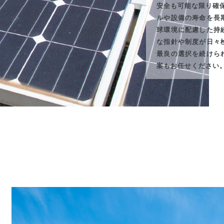
安全も可能な限り確
ルや設備の寿命を長
球環境に配慮した持
な指針や制度が日々
最良の選択を続けら
案もお任せください