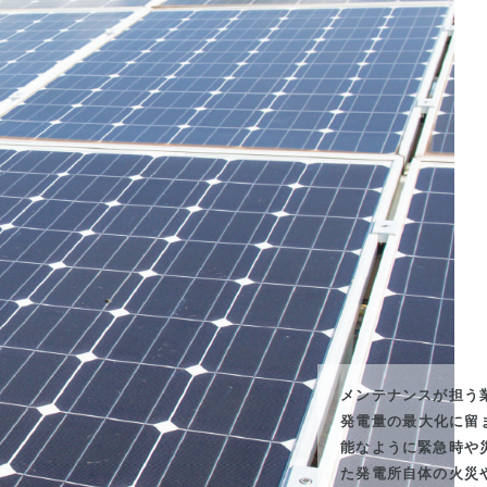
メンテナンスが担う
発電量の最大化に留ま
能なように緊急時や
た発電所自体の火災