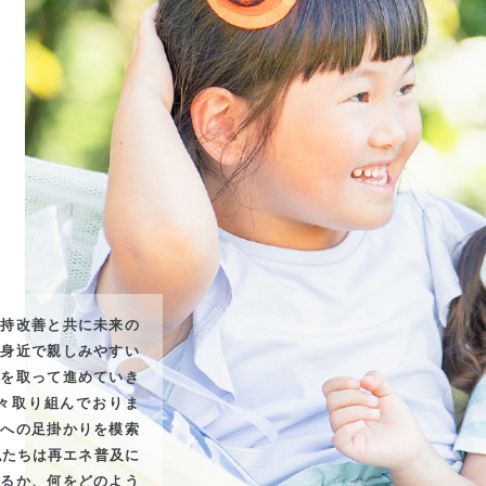
維持改善と共に未来の
り身近で親しみやすい
手を取って進めていき
々取り組んでおりま
現への足掛かりを模索
私たちは再エネ普及に
れるか、何をどのよう